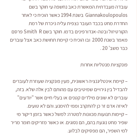
עובדה מעבדתית המאשרת כאב נחשפה עי חוקר בשם
Giannakoulopoulos בשנת 1994 כאשר הוכיח כי לאחר
החדרת מחט בכבד העובר נצפית עליה ניכרת של רמת
הקורטיזול ובטה-אנדורפינים בדמו. חוקר בשם Smith R פרסם
מאמר בשנת 2000 ובו הוכיח כי קיימת תחושת כאב אצל עוברים
כבר משב' 20 .
פונקציות מנטליות אחרות
– קיימת אינטליגנציה ראשונית, מעין פונקציה שעוזרת לעוברים
להבדיל בין גירויים שמיטיבים עם מהותם לבין אלה שלא. בזה,
עוברים לא שונים מילדים קטנים או בעלי חיים אשר "יודעים"
לאיזה אדם זר כן להתקרב וממי להימנע. והם לא טועים.
– קיימות תנועות מכוונות למטרה: למשל כאשר בזמן דיקור מי
שפיר מחט נוגעת בהם, הם נסוגים. או כאשר מזריקים חומר מריר
למי השפיר, הם מפסיקים לבלוע.