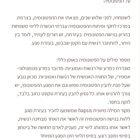
על הפטונומיה
לשמחתי, לפני שלוש שנים, מצאתי את ההפטונומיה, בצרפת.
במרכז לחקר ופיתוח ההפטונומיה עברתי הכשרה לליווי משפחות
בהריון בגישה הפטונומית. בעזרתה, זוג הורים לעתיד, לומד בין
היתר, להתחבר רגשית עם הקטן שבבטן, בעזרת מגע.
מספר מילים על הפטונומיה באופן כללי:
מוגדרת כמדע של רגשות ואמוציות. מדובר במדע פנומנולוגי-
אמפירי, של החוויה האנושית של רגשות ואמוציות. מכאן נובע
שעל מנת להבין הפטונומיה ממש וגם את המגע ההפטונומי, יש
צורך להרגיש אותו. כל נסיון להבין בעזרת טקסט כתוב בלבד,
לוקה בחסר.
מקור המילה מיוונית hapsis שמשמעו להכיר בעזרת מגע.
ללוות בגישה הפטונומית זה לאשר את האחר מבחינה רגשית,
לאשר אותו במהותו. ליווי זה, מעניק לאדם תחושה של ביטחון
בסיסי ומסב רוגע. בסיס הליווי הינו המגע המיוחד