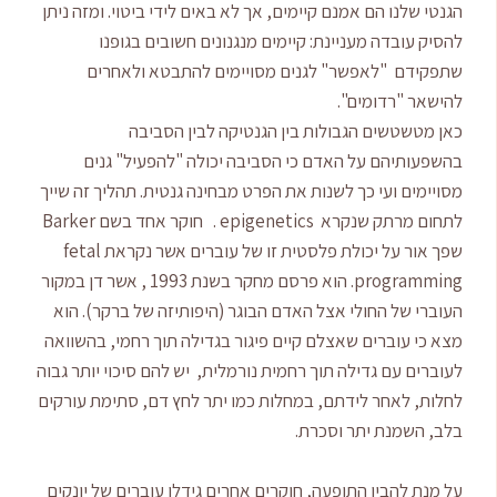
הגנטי שלנו הם אמנם קיימים, אך לא באים לידי ביטוי. ומזה ניתן
להסיק עובדה מעניינת: קיימים מנגנונים חשובים בגופנו
שתפקידם "לאפשר" לגנים מסויימים להתבטא ולאחרים
להישאר "רדומים".
כאן מטשטשים הגבולות בין הגנטיקה לבין הסביבה
בהשפעותיהם על האדם כי הסביבה יכולה "להפעיל" גנים
מסויימים ועי כך לשנות את הפרט מבחינה גנטית. תהליך זה שייך
לתחום מרתק שנקרא epigenetics . חוקר אחד בשם Barker
שפך אור על יכולת פלסטית זו של עוברים אשר נקראת fetal
programming. הוא פרסם מחקר בשנת 1993 , אשר דן במקור
העוברי של החולי אצל האדם הבוגר (היפותיזה של ברקר). הוא
מצא כי עוברים שאצלם קיים פיגור בגדילה תוך רחמי, בהשוואה
לעוברים עם גדילה תוך רחמית נורמלית, יש להם סיכוי יותר גבוה
לחלות, לאחר לידתם, במחלות כמו יתר לחץ דם, סתימת עורקים
בלב, השמנת יתר וסכרת.
על מנת להבין התופעה, חוקרים אחרים גידלו עוברים של יונקים