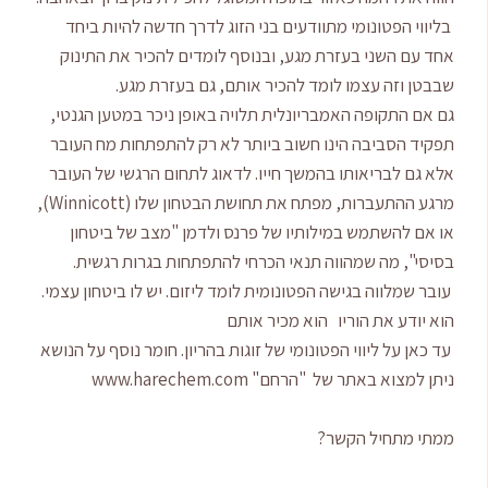
 בליווי הפטונומי מתוודעים בני הזוג לדרך חדשה להיות ביחד
אחד עם השני בעזרת מגע, ובנוסף לומדים להכיר את התינוק
שבבטן וזה עצמו לומד להכיר אותם, גם בעזרת מגע.
גם אם התקופה האמבריונלית תלויה באופן ניכר במטען הגנטי,
תפקיד הסביבה הינו חשוב ביותר לא רק להתפתחות מח העובר
אלא גם לבריאותו בהמשך חייו. לדאוג לתחום הרגשי של העובר
מרגע ההתעברות, מפתח את תחושת הבטחון שלו (Winnicott),
או אם להשתמש במילותיו של פרנס ולדמן "מצב של ביטחון
בסיסי", מה שמהווה תנאי הכרחי להתפתחות בגרות רגשית.
 עובר שמלווה בגישה הפטונומית לומד ליזום. יש לו ביטחון עצמי.
הוא יודע את הוריו הוא מכיר אותם
 עד כאן על ליווי הפטונומי של זוגות בהריון. חומר נוסף על הנושא
ניתן למצוא באתר של "הרחם" www.harechem.com
ממתי מתחיל הקשר?