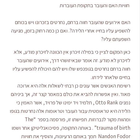
חוויות האם והעובר בתקופת העוברות
האם אירועים שהעובר חווה ברחם, נחרטים בזכרונו ויש בכוחם
להשפיע עליו בחייו אחרי הלידה?. ואם כן כמה רחוק בזמן, מגיעה
השפעתם עליו?
כאן המקום לציין כי במילה זיכרון אין הכוונה לזיכרון מודע, אלא
לזיכרון לא מודע. זה אומר שבאיזושהי דרך, אירועים שהעובר
חווה ברחם נחרטים בגופנפש שלו ויש להם היכולת להפשיע עליו
בחיים שלאחר לידתו.
רשימת האנשים אשר עונים כן רבתי לשאלות אלה היא ארוכה
מאוד. ואין אפשרות להביא את כולם במאמר קצר זה, אך ביניהם
נמנים Otto Rank , תלמיד ויד ימינו של פרויד, אשר האמין כי
הלידה היא טראומטית עבור העובר וטראומות אלה נחרטות בגופו
ומהוות מקור לנברוזות. תפישתו זו, פורסמה בספר “The
trauma of birth” . באותה התקופה, פסיכואנליטיקן אחר ושמו
Nandon Fodor תמך באותם הרעיונות, והוסיף את חוויות