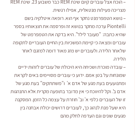
– הוכח אצל עוברים קיום שינת REM כבר משבוע 23. שינת REM
מצריכה פעילות מנטאלית, אפילו רגשית.
– נושא הטמפרמנט נחקר אף הוא. רופאה איטלקיה בשם
Piontelli ערכה מחקר בנושא זה ופרסמה את תוצאותיו בספר
שהיא כתבה: "מעובר לילד". היא בדקה את הטמפרמט של
עוברים ומצאה כי קיימת המשכיות בין החיים העובריים לתקופה
שלאחר הלידה. ולעוברים יש מזג מאוד דומה למזגם לאחר
הלידה.
– עובדה מוכרת ושכיחה היא היכולת של עוברים לזהות ידיים
שמונחות על בטן אמם. ידוע כי עוברים מסויימים באים לקראת
ומתנועעים בעת מגע של אדם א' ו"משתתקים" בעת מגע של
אדם ב'. וקל להיווכח כי אין מדובר בתופעה מקרית אלא התנהגות
זו של העוברים כלפי א' וב' חוזרת על עצמה כל הזמן. המסקנה
היא שעל מנת לנהוג כך, לעוברים דרושים יכולת אבחנה בין
מגעים שונים וגם העדפה לחלק מהם