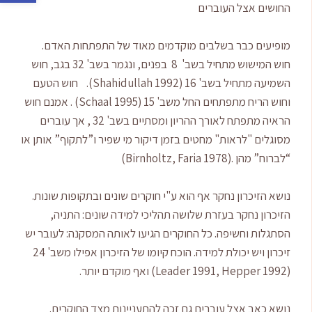
החושים אצל העוברים
מופיעים כבר בשלבים מוקדמים מאוד של התפתחות האדם.
חוש המישוש מתחיל בשב' 8 בפנים, ונגמר בשב' 32 בגב, חוש
השמיעה מתחיל בשב' 16 (Shahidullah 1992). חוש הטעם
וחוש הריח מתפתחים החל משב' 15 (Schaal 1995) . אמנם חוש
הראיה מתפתח לאורך ההריון ומסתיים בשב' 32 , אך עוברים
מסוגלים "לראות" מחטים בזמן דיקור מי שפיר ו”לתקוף” אותן או
“לברוח” מהן .(Birnholtz, Faria 1978)
נושא הזיכרון נחקר אף הוא ע"י חוקרים שונים ובתקופות שונות.
הזיכרון נחקר בעזרת שלושה תהליכי למידה שונים: התניה,
הסתגלות וחשיפה. כל החוקרים הגיעו לאותה המסקנה: לעובר יש
זיכרון ויש יכולת למידה. הוכח קיומו של הזיכרון אפילו משב' 24
(Leader 1991, Hepper 1992) ואף מוקדם יותר.
נושא כאב אצל עוברים גם זכה להתעניינות מצד החוקרים.