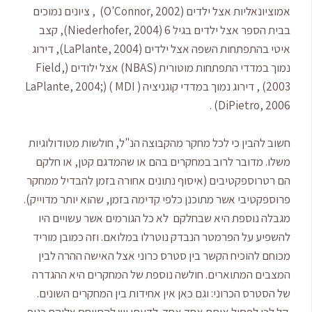
אמוציונאליות אצל ילדים (O'Connor, 2002) , ציונים נמוכים
בבית הספר אצל ילדים בגיל 6 (Niederhofer, 2004), קצב
איטי בהתפתחות השפה אצל ילדים (LaPlante, 2004), דירוג
נמוך במדדי התפתחות מוטורית (NBAS) אצל ילודים (Field,
2003) , דירוג נמוך במדדי קוגניציה ( MDI ) (LaPlante, 2004;
DiPietro, 2006) .
חשוב להבין כי לכל מחקר מהקבוצה הנ"ל, חולשות מטודולוגיות
משלו. מדובר לרוב במחקרים בהם או שהמדגם קטן, או חלקם
הם רטרוספקטיבים (איסוף נתונים אחורה בזמן להבדיל ממחקר
פרוספקטיבי אשר מתוכנן כלפי קדימה בזמן, שהוא יותר מדוייק).
מגבלה נוספת היא שבחלקם לא כל הגורמים אשר עשויים היו
להשפיע על הפרמטר הנבדק נוטרלו במלואם. וזה כמובן מוריד
מכוחם להוכיח הקשר בין סטרס כרוני אצל האישה ההרה לבין
המצבים המתוארים. חולשה נוספת של המחקרים היא ההגדרה
של הסטרס הכרוני: וגם כאן אין אחידות בין המחקרים השונים.
קל לכן לפסול אותם אחד אחד. לדעתי יש להתייחס אליהם כגוף.