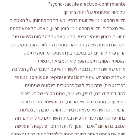
Psycho-tactile afectivo-confirmante
על ליווי הפטונומי של זוגות בהריון:
הליווי ההפטונומי של זוגות בהריון מעודד התפתחותן של האמהות
ושל האבהות. הליווי ההפטונומי בזמן הריון, מאפשר לאמא לפתח
תחושת בטחון פנימי בסיסי, מה שמאפשר לה ללוות ולשאת טוב
יותר את התינוק שלה בזמן ההריון והלידה. הליווי ההפטונומי בזמן
הריון עוזר להורים גם במעבר בין התינוק המדומה לתינוק
האמיתי. המושג תינוק הופך להיות מציאות רגשית.
מרגע שאישה הרה, נכנסת לקשר רגשי עם העובר שלה, הכל בה
משתנה: מתרחש שינוי בtonus de representation (טונוס
רפרזנטציה) שזה מכלול של פרמטרים ביולוגים שניתנים
למדידה: לחץ דם, דופק, נשימות, מתח בסיסי של השרירים
והרצועות, מתח בסיסי של הרחם, וכו'. והשינוי הזה מביא לה
הרפייה, תחושה של מלאות רגשית. תחושה טובה זו, נקלטת
בתודעה וגורמת לעוד הרפייה במתח השרירים כולל הרחם. וזה
המצב בו הרחם "איבר" הופך להיות הרחם "פונקציה" והאישה
חווה את רחמה כאזור בתוכה המסוגל להכיל תינוק ברוך ובאהבה.