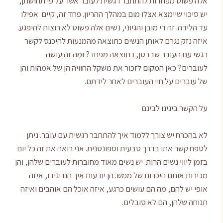
אלה פשוט מפחדות להתחבר רגשית לעובר אשר על פי תחושתן,
יש סיכוי שיימצא אצלו מום במהלך ההריון. פחד זה, קיים אפילו
עד הלידה. זה די מובן והגיוני, נשים אלה פשוט לא רוצות להיפגע.
איזה נזק נגרם לאותן הנשים כתוצאה מהמנעות להיכנס לקשר
רגשי עם העובר שבבטן, כתוצאה מפחד? ומה זה עושה
לעוברים? כאן המקום לזכור את משקל החוויה הן של אמהות והן
של עוברים על חיי העוברים לאחר לידתם.
על הקשר בינינו לבינם
לא בהכרח יש צורך ללמוד איך להתחבר רגשית עם עובר. ניתן
לטפח קשר אתו בדרך טבעית וספונטנית. אני רואה את זה כל יום
בזמן ליווי נשים הרות. יש נשים מאוד מחוברות לעוברים שלהן, והן
מכירות אותם היכרות של ממש. הן יודעות איך הם יגיבו, איזה
אופי יש להם, מה הם עושים כרגע, איזה אוכל הם אוהבים ואיזה
תנוחה שלהן, הם לא סובלים.