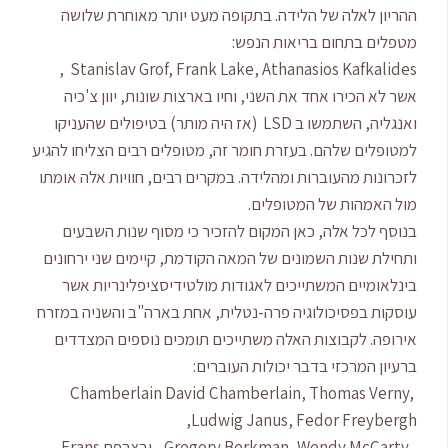
ההריון לאלה של הלידה. בתקופה מעט יותר מאוחרת שלושה
מטפלים בתחום בריאות הנפש:
Stanislav Grof, Frank Lake, Athanasios Kafkalides ,
אשר לא הכירו אחד את השני, וחיו בארצות שונות, יוון צ'כיה
ואנגליה, השתמשו ב LSD (אז היה מותר) בטיפולים שהעניקו
למטופלים שלהם. בעזרת חומר זה, מטופלים רבים הצליחו להגיע
לזכרונות מהעוברות ומהלידה. במקרים רבים, חוויות אלה אומתו
מול האמהות של המטופלים.
בנוסף לכל אלה, כאן המקום להזכיר כי מסוף שנות השבעים
ותחילת שנות השמונים של המאה הקודמת, קיימים שני ירחונים
בינלאומיים המשתייכים לאגודות מולטידיסציפלינריות אשר
עוסקות בפסיכולוגיה פרה-נטלית, אחת בארה"ב והשניה במזרח
אירופה. לקבוצות האלה משתייכים תומכים נוספים המצדדים
ברעיון המרכזי בדבר יכולות העוברים:
Chamberlain David Chamberlain, Thomas Verny,
Ludwig Janus, Fedor Freybergh,
, Gregory Berkman, Wendy McCarty. . ובצרפת Frans