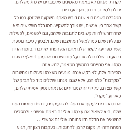
לקרות. אנחנו לא באמת מאמינים שלעוברים יש מזג משלהם,
יכולת למידה, זיכרון, ואף העדפות.
המגבלה השניה היא שזה דורש מאתנו השקעה של זמן. כמו כל
קשר אחר בין אנשים, יש צורך להשקיע. המגבלה השלישית היא
שזה דורש להיות קשובים לתגובות שלהם, וגם לפעמים, לפעילות
מנטלית שלנו כמו למשל המחשבות שלנו. ולבסוף, סיבה נוספת
אשר מפריעה לקשר שלנו אתם הוא הפחד שיתברר בזמן ההריון
כי העובר שלנו חולה או בעל מום ושכתוצאה מכך נייאלץ להיפרד
ממנו. אני מתייחס בהמשך המאמר, לנושא זה.
מסיבות אלה, לא רק שאנחנו מונעים מעצמנו פעולות ומחשבות
"מקרבות" כלפיהם, אלא שגם אנחנו שוללים מיד כל הבזק של
קשר מצדם, על ידי זה שמגדירים את אותו נסיון אמיתי שלהם,
כאירוע "מקרי".
אחת הדרכים לעקוף את המגבלה העיקרית, דהיינו מחסום המח
שלנו, היא לשאול את עצמנו: אולי זה באמת אפשרי? ולהסכים
להשאיר את הדלת הזו פתוחה: אולי זה אפשרי…
הפתח הזה יתן מקום לרצון להתנסות. ובעקבות רצון זה, תגיע