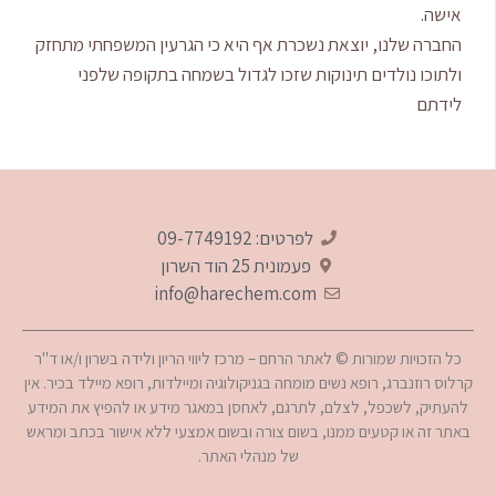
אישה.
החברה שלנו, יוצאת נשכרת אף היא כי הגרעין המשפחתי מתחזק
ולתוכו נולדים תינוקות שזכו לגדול בשמחה בתקופה שלפני
לידתם
לפרטים: 09-7749192
פעמונית 25‎ הוד השרון
info@harechem.com
כל הזכויות שמורות © לאתר הרחם – מרכז ליווי הריון ולידה בשרון ו/או ד"ר
קרלוס רוזנברג, רופא נשים מומחה בגניקולוגיה ומיילדות, רופא מיילד בכיר. אין
להעתיק, לשכפל, לצלם, לתרגם, לאחסן במאגר מידע או להפיץ את המידע
טלפון
באתר זה או קטעים ממנו, בשום צורה ובשום אמצעי ללא אישור בכתב ומראש
של מנהלי האתר.
וואטסאפ