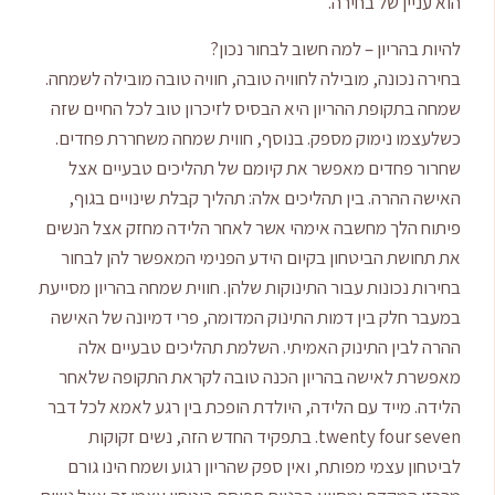
הוא עניין של בחירה.
להיות בהריון – למה חשוב לבחור נכון?
בחירה נכונה, מובילה לחוויה טובה, חוויה טובה מובילה לשמחה.
שמחה בתקופת ההריון היא הבסיס לזיכרון טוב לכל החיים שזה
כשלעצמו נימוק מספק. בנוסף, חווית שמחה משחררת פחדים.
שחרור פחדים מאפשר את קיומם של תהליכים טבעיים אצל
האישה ההרה. בין תהליכים אלה: תהליך קבלת שינויים בגוף,
פיתוח הלך מחשבה אימהי אשר לאחר הלידה מחזק אצל הנשים
את תחושת הביטחון בקיום הידע הפנימי המאפשר להן לבחור
בחירות נכונות עבור התינוקות שלהן. חווית שמחה בהריון מסייעת
במעבר חלק בין דמות התינוק המדומה, פרי דמיונה של האישה
ההרה לבין התינוק האמיתי. השלמת תהליכים טבעיים אלה
מאפשרת לאישה בהריון הכנה טובה לקראת התקופה שלאחר
הלידה. מייד עם הלידה, היולדת הופכת בין רגע לאמא לכל דבר
twenty four seven. בתפקיד החדש הזה, נשים זקוקות
לביטחון עצמי מפותח, ואין ספק שהריון רגוע ושמח הינו גורם