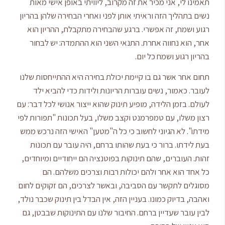
תאמינו לי, אני מכיר את זה מקרוב, ליוויתי באופן אישי מאות
נשים בתהליך הזה וראיתי אותן לפני ואחרי הבחירה שלהן בהריון
רגוע ושמח, זה אפשרי. ברגע שהבחירה מתקבלת, ההריון הוא
אחר, הוא נחווה אחרת. התנאי השני הוא ההתמדה: יש לבחור
בהריון רגוע ושמח כל יום.
תחום אחר אשר גם בו קיימת יכולת בחירה היא ההתייחסות שלנו
לעובר. כאמור, נשים עוברות הריונות ולידות כדי להביא ילד
לעולם. בזמן הלידה, מופיע תינוק שהוא ייצור אנושי לכל דבר: עם
רצון משלו, עם טמפרמנט וקצב משלו, בעל תכונות "תפורות לפי
מידתו". לא הגיוני לחשוב כי כל ה"מטען" האישי הזה נרכש ממש
בעת לידתו. ברור כי בעת שהותו ברחם, היה עובר עם תכונות
זהות. העוברים, שהם תינוקות בפוטנציה הם ייחודיים ומיוחדים,
כל אחד הוא אחר ולהם יכולות רבות וצרכים משלהם. הם
מסוגלים לתקשר עם הסביבה, ובאשר לצרכים, הם זקוקים לחום
ואהבה, בדיוק כמונו. בעניין הזה, אין הבדל בין תינוק שכבר נולד,
לבין עובר שעדיין ברחם. החיבור שלנו עם התינוקות שבבטן, גם