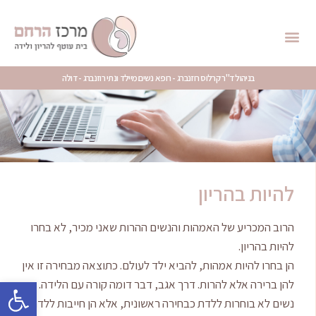
בניהול ד"ר קרלוס רוזנברג - רופא נשים מיילד ונתי רוזנברג - דולה
להיות בהריון
הרוב המכריע של האמהות והנשים ההרות שאני מכיר, לא בחרו
להיות בהריון.
הן בחרו להיות אמהות, להביא ילד לעולם. כתוצאה מבחירה זו אין
פתח סרגל
להן ברירה אלא להרות. דרך אגב, דבר דומה קורה עם הלידה.
נשים לא בוחרות ללדת כבחירה ראשונית, אלא הן חייבות ללדת