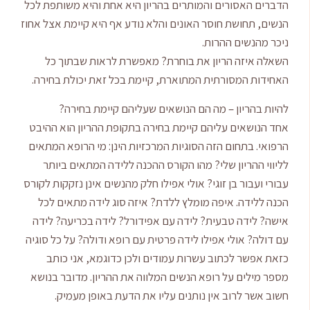
הדברים האסורים והמותרים בהריון היא אחת והיא משותפת לכל
הנשים, תחושת חוסר האונים והלא נודע אף היא קיימת אצל אחוז
ניכר מהנשים ההרות.
השאלה איזה הריון את בוחרת? מאפשרת לראות שבתוך כל
האחידות המסורתית המתוארת, קיימת בכל זאת יכולת בחירה.
להיות בהריון – מה הם הנושאים שעליהם קיימת בחירה?
אחד הנושאים עליהם קיימת בחירה בתקופת ההריון הוא ההיבט
הרפואי. בתחום הזה הסוגיות המרכזיות הינן: מי הרופא המתאים
לליווי ההריון שלי? מהו הקורס ההכנה ללידה המתאים ביותר
עבורי ועבור בן זוגי? אולי אפילו חלק מהנשים אינן נזקקות לקורס
הכנה ללידה. איפה מומלץ ללדת? איזה סוג לידה מתאים לכל
אישה? לידה טבעית? לידה עם אפידורל? לידה בכריעה? לידה
עם דולה? אולי אפילו לידה פרטית עם רופא ודולה? על כל סוגיה
כזאת אפשר לכתוב עשרות עמודים ולכן כדוגמא, אני כותב
מספר מילים על רופא הנשים המלווה את ההריון. מדובר בנושא
חשוב אשר לרוב אין נותנים עליו את הדעת באופן מעמיק.