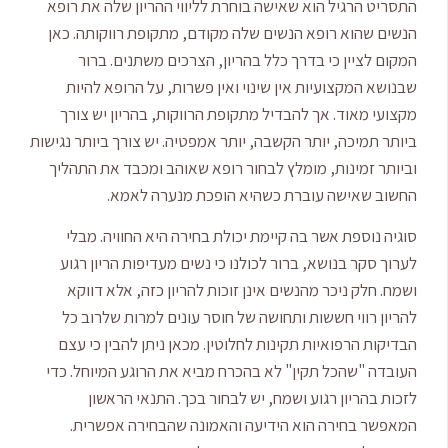
התסריט הרגיל הוא שאישה בוחרת לליווי ההריון שלה את רופא
הנשים שהוא רופא הנשים שלה מקודם, מתקופת רווקותה. כאן
המקום לציין כי בדרך כלל בהריון, הצרכים משתנים. ברור
שבנושא המקצועיות אין שינוי ואין פשרות, על הרופא להיות
מקצועי מאוד. אך להבדיל מתקופת הרווקות, בהריון יש צורך
ביותר תמיכה, יותר הקשבה, יותר אמפטיה. יש צורך ביותר נגישות
וביותר זמינות, מומלץ לבחור רופא שאוהב ומכבד את התהליך
החשוב שאישה עוברת כשהיא הופכת מנערה לאמא.
סוגיה נוספת אשר בה קיימת יכולת בחירה היא החוויה. מבלי
לערוך סקר בנושא, ברור לכולנו כי נשים מעדיפות הריון רגוע
ושמח. חלק ניכר מהנשים אינן זוכות להריון כזה, אלא דווקא
להריון רווי חששות ותחושה של חוסר עונים למרות שלרוב כל
הבדיקות הרפואיות תקינות לחלוטין. מכאן ניתן להבין כי עצם
העובדה "שהכל תקין" לא בהכרח מביא את הרוגע המיוחל. כדי
לזכות בהריון רגוע ושמח, יש לבחור בכך. התנאי הראשון
המאפשר בחירה הוא הידיעה והאמונה שהבחירה אפשרית.