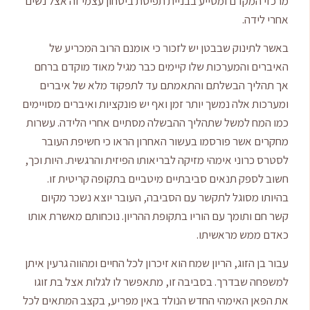
מרכזי המקדם ומסייע בבניית תפיסת ביטחון עצמי זה אצל נשים
אחרי לידה.
באשר לתינוק שבבטן יש לזכור כי אומנם הרוב המכריע של
האיברים והמערכות שלו קיימים כבר מגיל מאוד מוקדם ברחם
אך תהליך הבשלתם והתאמתם עד לתפקוד מלא של איברים
ומערכות אלה נמשך יותר זמן ואף יש פונקציות ואיברים מסויימים
כמו המח למשל שתהליך ההבשלה מסתיים אחרי הלידה. עשרות
מחקרים אשר פורסמו בעשור האחרון הראו כי חשיפת העובר
לסטרס כרוני אימהי מזיקה לבריאותו הפיזית והרגשית. היות וכך,
חשוב לספק תנאים סביבתיים מיטביים בתקופה קריטית זו.
בהיותו מסוגל לתקשר עם הסביבה, העובר יוצא נשכר מקיום
קשר חם ותומך עם הוריו בתקופת ההריון. נוכחותם מאשרת אותו
כאדם ממש מראשיתו.
עבור בן הזוג, הריון שמח הוא זיכרון לכל החיים ומהווה גרעין איתן
למשפחה שבדרך. בסביבה זו, מתאפשר לו לגלות אצל בת זוגו
את הפאן האימהי החדש הנולד באין מפריע, בקצב המתאים לכל