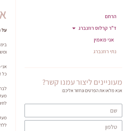
אנ
הרחם
ד"ר קרלוס רוזנברג
על ה
אני מאמין
בימי
נתי רוזנברג
ומשמ
אני 
כל ז
מעוניינים ליצור עמנו קשר?
לבחי
אנא מלאו את הפרטים ונחזור אליכם:
מעקב
לתינ
מעקב
ללדת