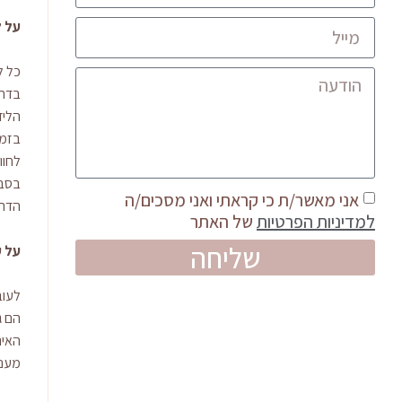
על 
כל ל
בדרך
הליד
בזמן
לחוו
בסבי
אני מאשר/ת כי קראתי ואני מסכים/ה
הדרך
למדיניות הפרטיות
של האתר
שליחה
על ע
לעוב
הם ג
האינ
מעני