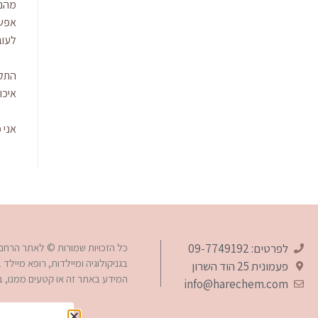
מהנס
אפשר
לעוב
איכו
אני 
טלפון
וואטסאפ
לפרטים: 09-7749192
כל הזכויות שמורות © לאתר הרחם – 
בגניקולוגיה ומיילדות, רופא מייל
פעמונית 25‎ הוד השרון
המידע באתר זה או קטעים ממנו, 
info@harechem.com
פייסבוק