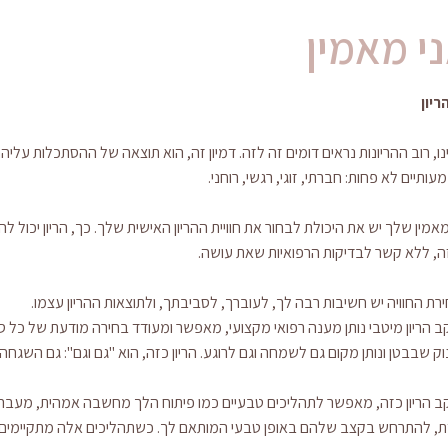
י מאמין
ריון
נו, רוב ההריונות נראים דומים זה לזה. דמיון זה, הוא תוצאה של ההסתכלות עליה
עותיים לא פחות: חברתי, זוגי, רגשי, רוחני.
מאמין שלך יש את היכולת לבחור את חוויית ההריון האישית שלך. כך, הריון יכול ל
ה, ללא קשר לבדיקות הרפואיות שאת עושה.
רת החוויה יש חשיבות רבה לך, לעוברך, לסביבתך, ולתוצאות ההריון עצמו.
 הריון מיטבי נותן מענה רפואי מקצועי, מאפשר ומעודד בחירה מודעת של כל סו
וק שבבטן ונותן מקום גם לשמחה וגם לרוגע. הריון כזה, הוא "גם וגם": גם השגחה 
 הריון כזה, מאפשר לתהליכים טבעיים כמו פיתוח הלך מחשבה אמהית, מעבר רך 
, להתרחש בקצב שלהם באופן טבעי המותאם לך. כשתהליכים אלה מתקיימים, 