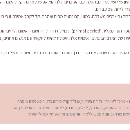
יון שלי ושל אחרים, הקשר עם העוברים שלנו הוא אפשרי, מהנה וקל להשגה. ה
י ולהיות שם עבורם.
רים גם צרכים משלהם. כמונו, הם נהנים מחום ואהבה. קל לקבל אמירה זו כי חום 
התקופה הפרימאלית (primal period) שכוללת הריון לידה וש
יותיו של האדם הבוגר. בין איכויות אלה היכולת להיות לתקשר עם אנשים אחרים, ב
מאמין כי אדם שחווה את הוריו בדרך תומכת ואוהבת בתקופה חשובה זו של חייו, סי
מרכז ליווי הריון ולידה בשרון ו/או ד"ר קרלוס רוזנברג, רופא נשים מומחה
ד בכיר. אין להעתיק, לשכפל, לצלם, לתרגם, לאחסן במאגר מידע או להפיץ את
בשום צורה ובשום אמצעי ללא אישור בכתב ומראש של מנהלי האתר.