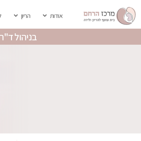
אודות
הריון
ל
בניהול ד"ר 