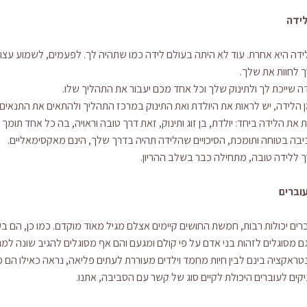
לידה
ידה היא אחרת. עוד לא היתה בעולם לידה כמו שתהיה לך. לפעמים, לשמוע עצות מנ
 לחוות את שלך.
ה שייכת לך ולתינוק שלך וכל אחד מכם יעבור את התהליך שלו.
 הלידה, יש לראות את היולדת ואת התינוק במרכז התהליך ולהתאים את התנאים
ת את הלידה ביחד: יולדת, בן זוג ותינוק, זאת דרך טובה וראויה, בה כל אחד תומך
בה בטוחה ותומכת, הסיכויים שהלידה תהיה בדרך שלך, הינם מאקסימאליים.
 ללידה טובה, מתחילה כבר בשלב ההריון.
וברים
רים יכולות רבות, חמשת החושים קיימים אצלם מגיל מאוד מוקדם. כמו כן, הם בעל
ם מסוגלים לזהות בני אדם על פי קולם ומגעם והם אף מסוגלים להגיב שונה למג
טראקציה בינם לבין חיות מחמד וילדים מעוררת לעתים פליאה, נראה כאילו הם מר
קים לעוברים היכולת לקיים סוג של קשר עם הסביבה, אתנו.